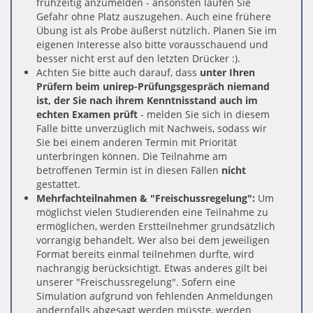
frühzeitig anzumelden - ansonsten laufen Sie
Gefahr ohne Platz auszugehen. Auch eine frühere
Übung ist als Probe äußerst nützlich. Planen Sie im
eigenen Interesse also bitte vorausschauend und
besser nicht erst auf den letzten Drücker :).
Achten Sie bitte auch darauf, dass
unter Ihren
Prüfern beim unirep-Prüfungsgespräch niemand
ist, der Sie nach ihrem Kenntnisstand auch im
echten Examen prüft
- melden Sie sich in diesem
Falle bitte unverzüglich mit Nachweis, sodass wir
Sie bei einem anderen Termin mit Priorität
unterbringen können. Die Teilnahme am
betroffenen Termin ist in diesen Fällen
nicht
gestattet.
Mehrfachteilnahmen & "Freischussregelung":
Um
möglichst vielen Studierenden eine Teilnahme zu
ermöglichen, werden Erstteilnehmer grundsätzlich
vorrangig behandelt. Wer also bei dem jeweiligen
Format bereits einmal teilnehmen durfte, wird
nachrangig berücksichtigt. Etwas anderes gilt bei
unserer "Freischussregelung". Sofern eine
Simulation aufgrund von fehlenden Anmeldungen
andernfalls abgesagt werden müsste, werden