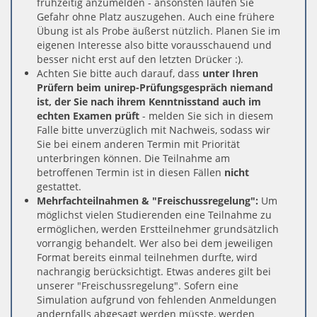
frühzeitig anzumelden - ansonsten laufen Sie
Gefahr ohne Platz auszugehen. Auch eine frühere
Übung ist als Probe äußerst nützlich. Planen Sie im
eigenen Interesse also bitte vorausschauend und
besser nicht erst auf den letzten Drücker :).
Achten Sie bitte auch darauf, dass
unter Ihren
Prüfern beim unirep-Prüfungsgespräch niemand
ist, der Sie nach ihrem Kenntnisstand auch im
echten Examen prüft
- melden Sie sich in diesem
Falle bitte unverzüglich mit Nachweis, sodass wir
Sie bei einem anderen Termin mit Priorität
unterbringen können. Die Teilnahme am
betroffenen Termin ist in diesen Fällen
nicht
gestattet.
Mehrfachteilnahmen & "Freischussregelung":
Um
möglichst vielen Studierenden eine Teilnahme zu
ermöglichen, werden Erstteilnehmer grundsätzlich
vorrangig behandelt. Wer also bei dem jeweiligen
Format bereits einmal teilnehmen durfte, wird
nachrangig berücksichtigt. Etwas anderes gilt bei
unserer "Freischussregelung". Sofern eine
Simulation aufgrund von fehlenden Anmeldungen
andernfalls abgesagt werden müsste, werden