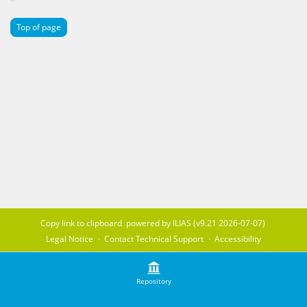
Top of page
Copy link to clipboard
powered by ILIAS (v9.21 2026-07-07)
Legal Notice
Contact Technical Support
Accessibility
Repository